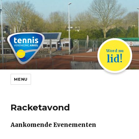
TVA Arkel
Word nu
lid!
MENU
Racketavond
Aankomende Evenementen