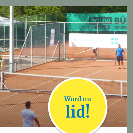
Word nu
lid!