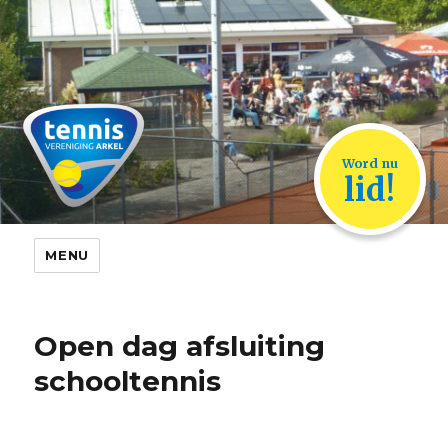
TVA Arkel
Word nu
lid!
MENU
Open dag afsluiting
schooltennis