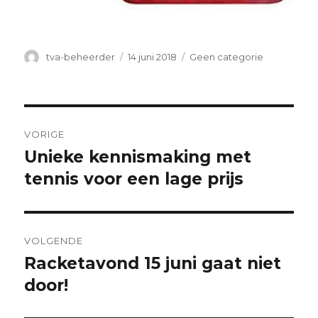
Auteur
Geplaatst
Categorieën
tva-beheerder
14 juni 2018
Geen categorie
op
Bericht
VORIGE
navigatie
Unieke kennismaking met
Vorig
bericht:
tennis voor een lage prijs
VOLGENDE
Racketavond 15 juni gaat niet
Volgend
bericht:
door!