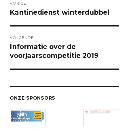
VORIGE
navigatie
Kantinedienst winterdubbel
Vorig
bericht:
VOLGENDE
Informatie over de
Volgend
bericht:
voorjaarscompetitie 2019
ONZE SPONSORS