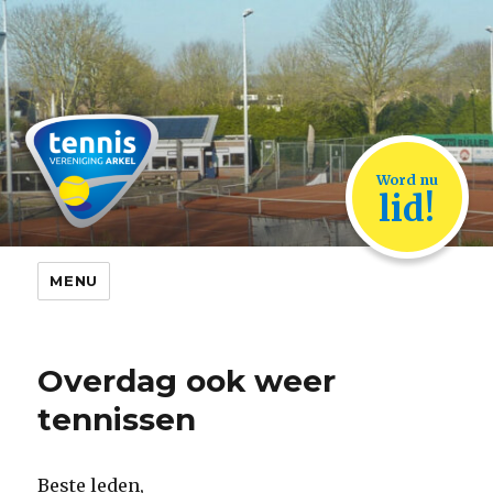
TVA Arkel
Word nu
lid!
MENU
Overdag ook weer
tennissen
Beste leden,