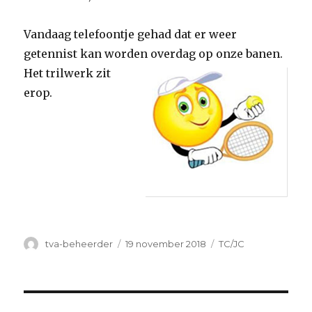
Vandaag telefoontje gehad dat er weer
getennist kan worden overdag op
onze banen.
Het trilwerk zit
erop.
Auteur
Geplaatst
Categorieën
tva-beheerder
19 november 2018
TC/JC
op
Bericht