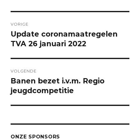
Bericht
VORIGE
navigatie
Update coronamaatregelen
Vorig
bericht:
TVA 26 januari 2022
VOLGENDE
Banen bezet i.v.m. Regio
Volgend
bericht:
jeugdcompetitie
ONZE SPONSORS