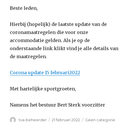
Beste leden,
Hierbij (hopelijk) de laatste update van de
coronamaatregelen die voor onze
accommodatie gelden. Als je op de
onderstaande link klikt vind je alle details van
de maatregelen.
Corona update 15 februari2022
Met hartelijke sportgroeten,
Namens het bestuur Bert Sterk voorzitter
Auteur
Geplaatst
Categorieën
tva-beheerder
21 februari 2022
Geen categorie
op