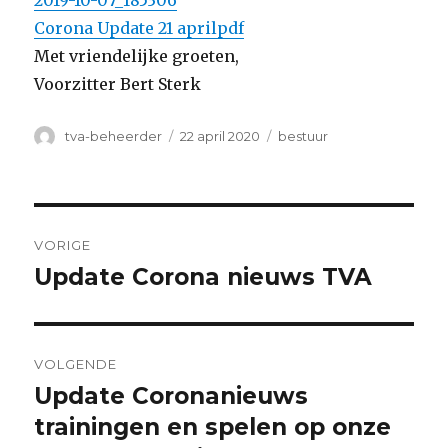
Corona Update 21 aprilpdf
Met vriendelijke groeten,
Voorzitter Bert Sterk
Auteur
Geplaatst
Categorieën
tva-beheerder
22 april 2020
bestuur
op
Bericht
VORIGE
navigatie
Update Corona nieuws TVA
Vorig
bericht:
VOLGENDE
Update Coronanieuws
Volgend
bericht:
trainingen en spelen op onze